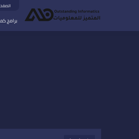
الصفحة
برامج كمب