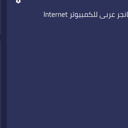
تحميل برنامج انترنت داونلود مانجر عربى للكمبيوتر Internet